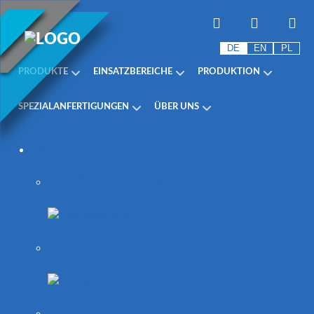
DE
EN
PL
PRODUKTE
EINSATZBEREICHE
PRODUKTION
SPEZIALANFERTIGUNGEN
ÜBER UNS
Shop
Hygieneschutz
Design
Technische Kunststoffe