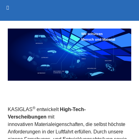
Wir schützen 
Mensch und Material
IM EINSATZ
LUFTFAHRT
FORST
INDUSTRIE
ARCHITEKTUR
MASCHINEN- UND
KABINENBAU
MOTORSPORT
®
KASIGLAS
entwickelt
High-Tech-
Verscheibungen
mit
innovativen Materialeigenschaften, die selbst höchste
Anforderungen in der Luftfahrt erfüllen. Durch unsere