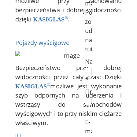
możliwe przy zachowaniu
mail.
bezpieczeństwa i dobrej widoczności
Pobranie
dzięki
.
®
KASIGLAS
zostanie
udostępnione
natychmiast
Pojazdy wyścigowe
tutaj.
Nazwa:
Bezpieczeństwo przy dobrej
widoczności przez cały czas: Dzięki
*
możliwe jest wykonanie
®
KASIGLAS
Firma:
szyb odpornych na uderzenia i
wstrząsy do samochodów
wyścigowych i to przy niskim ciężarze
E-
właściwym.
mail: