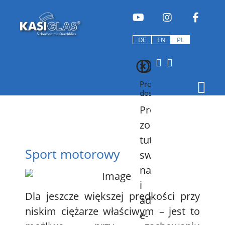
DE
EN
PL
Downloa
Program
dostaw
Proszę
zostawić
tutaj
Sport motorowy
swoje
nazwisko
i
Dla jeszcze większej prędkości przy
adres
niskim ciężarze właściwym – jest to
e-