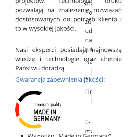
projektów. Technologie druku
mail.
pozwalają na znalezienie rozwiązań
Pobranie
dostosowanych do potrzeb klienta i
zostanie
to w wysokiej jakości.
udostępnione
natychmiast
tutaj.
Nasi eksperci posiadają najnowszą
wiedzę i technologie oraz chętnie
Nazwa:
Państwu doradzą.
Gwarancja zapewnienia jakości:
*
Firma:
E-
mail:
Wszystko „Made in Germany”