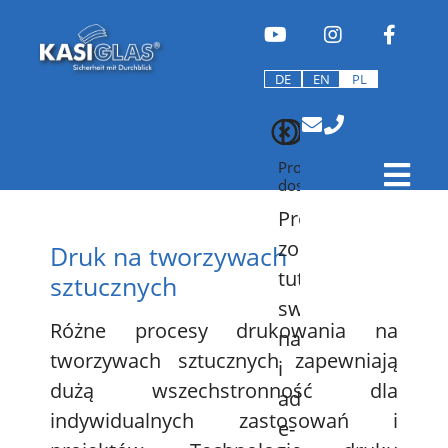
DE
EN
PL
Downloa
Program
dostaw
Proszę
zostawić
Druk na tworzywach
tutaj
sztucznych
swoje
Różne procesy drukowania na
nazwisko
tworzywach sztucznych zapewniają
i
dużą wszechstronność dla
adres
indywidualnych zastosowań i
e-